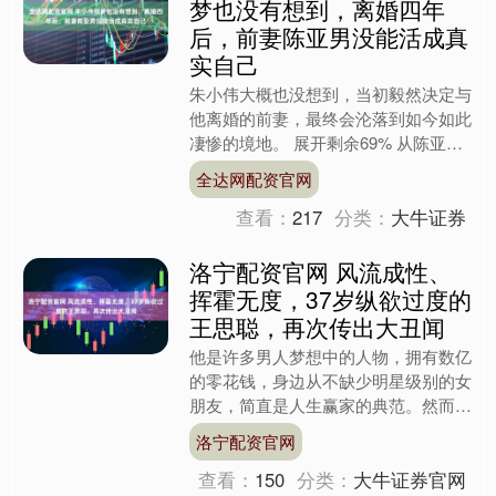
梦也没有想到，离婚四年
后，前妻陈亚男没能活成真
实自己
朱小伟大概也没想到，当初毅然决定与
他离婚的前妻，最终会沦落到如今如此
凄惨的境地。 展开剩余69% 从陈亚男
的动态来看，她或许早已后悔，但遗憾
全达网配资官网
的是，一切都已经太晚....
查看：
217
分类：
大牛证券
洛宁配资官网 风流成性、
挥霍无度，37岁纵欲过度的
王思聪，再次传出大丑闻
他是许多男人梦想中的人物，拥有数亿
的零花钱，身边从不缺少明星级别的女
朋友，简直是人生赢家的典范。然而，
曾经的首富父亲却经历了事业的滑坡，
洛宁配资官网
多年的辛勤努力几乎全数化....
查看：
150
分类：
大牛证券官网