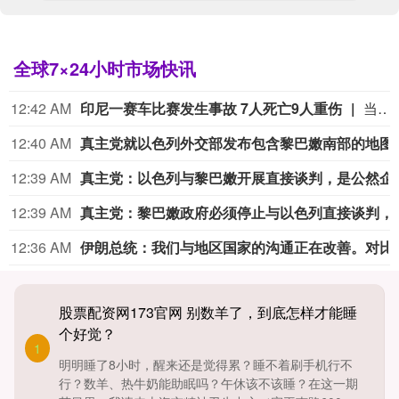
全球7×24小时市场快讯
12:42 AM
印尼一赛车比赛发生事故 7人死亡9人重伤
当地时间8月9日，在印尼北苏拉威西省科塔莫巴古地区举行的赛车比赛发生严重事故。一辆参赛车辆起步后高速行驶，突然失控冲出赛道，撞向终点线附近的观众。比赛随即被叫停，工作人员和相关部门展开救援。截至当晚21时，事故已造成7人死亡、9人重伤。赛事主办方表示将对事故负责。
12:40 AM
真主党就以色列外交部发布包含黎巴嫩南
12:39 AM
真主党：以色列与黎巴嫩开展
12:39 AM
真主党：黎巴嫩政府必须停止
12:36 AM
伊朗总统：我们与地区国家的沟通正在改善。对比过去，尤其是战争高峰期的状况更是如此，此前我们的关系本就十分良好。巴基斯坦如今
股票配资网173官网 别数羊了，到底怎样才能睡
个好觉？
1
明明睡了8小时，醒来还是觉得累？睡不着刷手机行不
行？数羊、热牛奶能助眠吗？午休该不该睡？在这一期