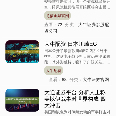
规模核打击演习，四十余架战机紧急升
空，阵风战机领衔展开跨区核突击模
拟，全方位展示了其空基核威慑的强大
龙信金融官网
实力。这场贴近实战的演练，....
查看：
72
分类：
大牛证券炒股配
资公司
大牛配资 日本川崎EC
日本公开了最新款川崎EC-2防区外干
扰机，这款电子战飞机目前仍在测试阶
段，其外形独特，吸引了广泛关注。这
一设计理念源自其前辈机型，川崎EC-
大牛配资
1，而这款新型飞机的....
查看：
88
分类：
大牛证券官网
大通证券平台 分析人士称
美以伊战事对世界构成“四
大冲击”
美国和以色列对伊朗发动的军事打击对