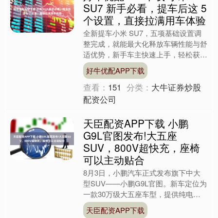
SU7 新手必看，提车后这 5
个设置，直接拉满用车体验
全新提车小米 SU7，五项基础设置调
整完成，就能最大化释放车辆性能与舒
适优势，新手车主快速上手，轻松获得
优质驾乘感受。 第一调节驾驶与动能
好牛优配APP下载
回收模式，日常城市通勤....
查看：
151
分类：
大牛证券炒股
配资公司
天臣配资APP下载 小鹏
G9L官图发布!大五座
SUV，800V超快充，座椅
可以主动贴合
8月3日，小鹏汽车正式发布旗下中大
型SUV——小鹏G9L官图。新车定位为
一款30万级大五座车型，提供纯电、
增程两种动力，全系支持800V超快
天臣配资APP下载
充，9分钟可补能45....