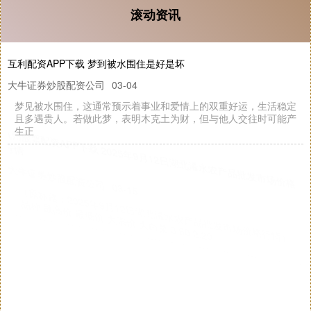
滚动资讯
互利配资APP下载 梦到被水围住是好是坏
大牛证券炒股配资公司
03-04
梦见被水围住，这通常预示着事业和爱情上的双重好运，生活稳定
且多遇贵人。若做此梦，表明木克土为财，但与他人交往时可能产
生正
杭州股票配资APP下载 2025年9月12日湖北浠水农产品批发市场价格
行情
大牛证券炒股配资公司
03-15
（原标题：2025年9月12日湖北浠水农产品批发市场价格行情）
品种 最高价 最低价 大宗价 大白菜 3.60 2.20
点赢配资APP下载 《逃离鸭科夫》逆袭！玩家热度狂飙，Steam在线
人数一度超越《塔科夫》
大牛证券官网
10-24