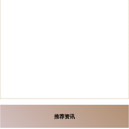
原本大家的目光都聚焦在即将于下月正式上线Steam并发布1.0版
本的《逃离塔科夫》上，但没想到，它的“整活”衍生作品——
维嘉优配平台平台 日均步行三万步，“老马”和“小马”在铁路站台上奔
忙不停
大牛证券炒股配资公司
03-03
今天凌晨4点，位于上海虹桥火车站的动车商品仓库灯火通明。两
个身着藏青色工作服的身影穿梭在货架之间——43岁的马炯核对
单据
牛牛配资平台 新国补实施约半月，手机好卖、一级能效家电销售提升
大牛证券炒股配资公司
01-24
2026年国补实施了约半个月，第一财经记者从多位家电零售商处
了解到，今年1月以来的销售环比去年12月回暖，一级能效家电产
推荐资讯