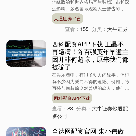
地缘政治和世界格局产生强烈冲击和深
远影响。多名国际观察人士警告称，战
事裹挟地区安全、反噬美国自身、冲击
大通证券平台
全球经济、破坏国际秩序。....
查看：
155
分类：
大牛证券
西科配资APP下载 王晶不
再隐瞒！陈百强英年早逝主
因并非何超琼，原来我们都
被骗了
在娱乐圈中，有很多动人的故事，但也
有不少因为爱而不得的遗憾。例如，陈
百强与何超琼这对曾经的恋人，他们的
故事就充满了悲剧色彩。陈百强，作为
西科配资APP下载
音乐才子，和赌王之女何超....
查看：
88
分类：
大牛证券炒股配
资公司
全达网配资官网 朱小伟做