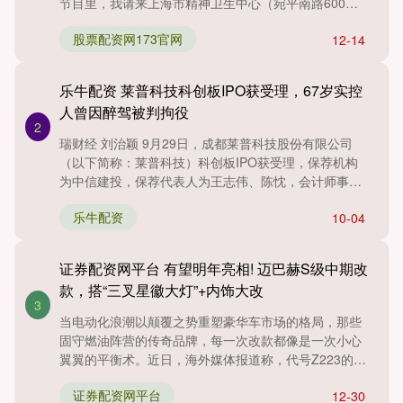
节目里，我请来上海市精神卫生中心（宛平南路600
号）睡眠障碍诊治....
股票配资网173官网
12-14
乐牛配资 莱普科技科创板IPO获受理，67岁实控
人曾因醉驾被判拘役
2
瑞财经 刘治颖 9月29日，成都莱普科技股份有限公司
（以下简称：莱普科技）科创板IPO获受理，保荐机构
为中信建投，保荐代表人为王志伟、陈忱，会计师事务
所为致同会....
乐牛配资
10-04
证券配资网平台 有望明年亮相! 迈巴赫S级中期改
款，搭“三叉星徽大灯”+内饰大改
3
当电动化浪潮以颠覆之势重塑豪华车市场的格局，那些
固守燃油阵营的传奇品牌，每一次改款都像是一次小心
翼翼的平衡术。近日，海外媒体报道称，代号Z223的现
款迈巴赫S级....
证券配资网平台
12-30