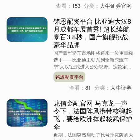
查看：
153
分类：
大牛证券官网
铭恩配资平台 比亚迪大汉8
月成都车展首秀! 超长续航
零百3.8秒，国产旗舰挑战
豪华品牌
国产豪华轿车市场即将迎来一位重量级
选手——比亚迪王朝系列全新旗舰车
型“大汉”正式进入公众视野。这款定位
高端的大型轿车不仅在尺寸上直逼传统
铭恩配资平台
豪华品牌，更以惊人的动力....
查看：
81
分类：
大牛证券
龙信金融官网 马克龙一声
令下，法国阵风携带核弹起
飞，要给欧洲撑起核武保护
伞
近期，法国突然启动了代号扑克牌的大